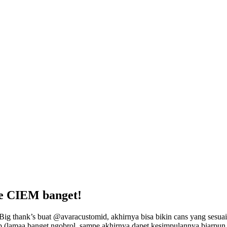
le CIEM banget!
thank’s buat @avaracustomid, akhirnya bisa bikin cans yang sesuai sele
p (lamaa banget ngobrol, sampe akhirnya dapet kesimpulannya biarpun y