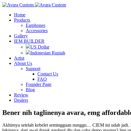
Home
Products
Earphones
Accessories
Gallery
IEM BUILDER
US Dollar
Indonesian Rupiah
Artist
About Us
Support
Contact Us
FAQ
Founder Page
Blog
Review
Dealers
Bener nih taglinenya avara, emg affordab
Akhirnya setelah kebelet semingguan nunggu… CIEM ini udah jadi. Big 
bikinnya, dari awal diajak ngobrol dlu dan coba demo masing2 line u