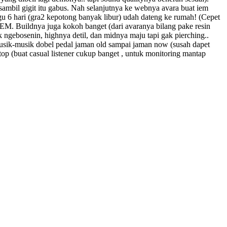
 sambil gigit itu gabus. Nah selanjutnya ke webnya avara buat iem
ggu 6 hari (gra2 kepotong banyak libur) udah dateng ke rumah! (Cepet
CIEM. Buildnya juga kokoh banget (dari avaranya bilang pake resin
ak ngebosenin, highnya detil, dan midnya maju tapi gak pierching..
musik-musik dobel pedal jaman old sampai jaman now (susah dapet
op (buat casual listener cukup banget , untuk monitoring mantap