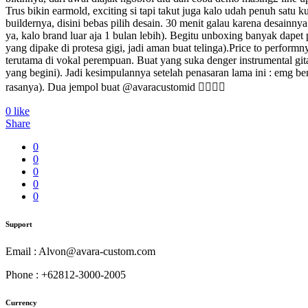
Trus bikin earmold, exciting si tapi takut juga kalo udah penuh satu
buildernya, disini bebas pilih desain. 30 menit galau karena desainn
ya, kalo brand luar aja 1 bulan lebih). Begitu unboxing banyak dapet
yang dipake di protesa gigi, jadi aman buat telinga).Price to perform
terutama di vokal perempuan. Buat yang suka denger instrumental gi
yang begini). Jadi kesimpulannya setelah penasaran lama ini : emg be
rasanya). Dua jempol buat @avaracustomid 👍🏻👍🏻
0
like
Share
0
0
0
0
0
Support
Email : Alvon@avara-custom.com
Phone : +62812-3000-2005
Currency