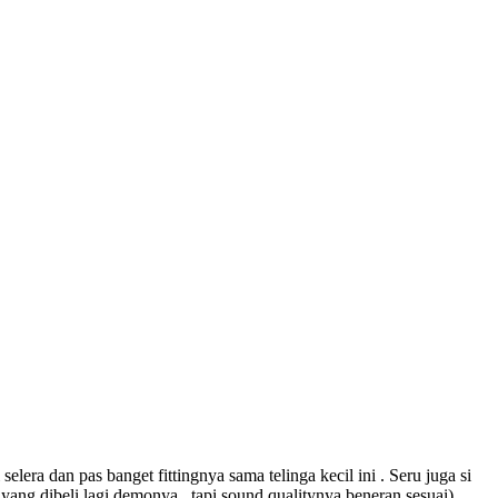
ra dan pas banget fittingnya sama telinga kecil ini . Seru juga si
ang dibeli lagi demonya.. tapi sound qualitynya beneran sesuai).