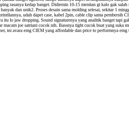
 kuping rasanya kedap banget. Didiemin 10-15 menitan gt kalo gak salah
ya banyak dan unik2. Proses desain sama molding selesai, sekitar 1 min
 printilannya, udah dapet case, kabel 2pin, cable clip sama pembersih 
nya itu lo jaw dropping. Sound signaturenya yang analitik banget tapi g
tar macam joe satriani cocok nih. Bassnya tight cucok buat yang suka 
ner, ini avara emg CIEM yang affordable dan price to performnya emg t