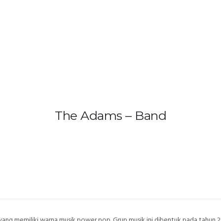
HOME
PRODUCTS
GALLERY
IEM B
US 
Ind
The Adams – Band
ang memiliki warna musik power pop. Grup musik ini dibentuk pada tahun