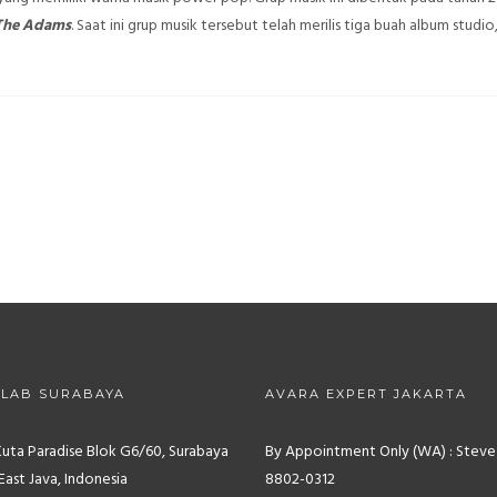
The Adams
. Saat ini grup musik tersebut telah merilis tiga buah album studio
 LAB SURABAYA
AVARA EXPERT JAKARTA
Kuta Paradise Blok G6/60, Surabaya
By Appointment Only (WA) : Steve
East Java, Indonesia
8802-0312