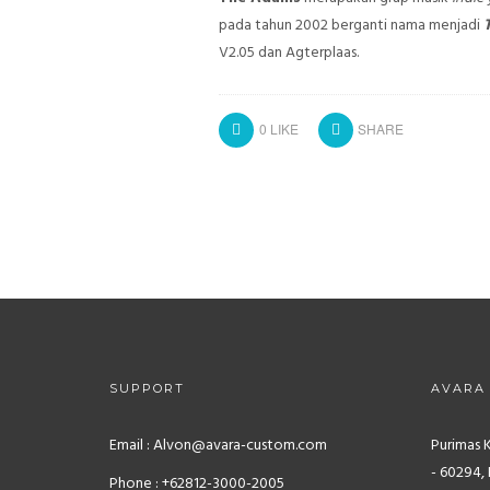
pada tahun 2002 berganti nama menjadi
V2.05 dan Agterplaas.
0
LIKE
SHARE
SUPPORT
AVARA
Email : Alvon@avara-custom.com
Purimas 
- 60294, 
Phone : +62812-3000-2005