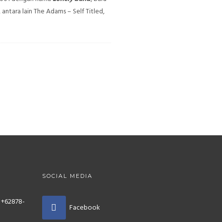
, antara lain The Adams – Self Titled,
SOCIAL MEDIA
 +62878-
Facebook