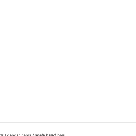
UILDER
ARTIST
ABOUT US
REVIEW
DEALERS
Dollar
onesian Rupiah
 2001 dengan nama
Lonely band
, baru