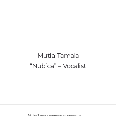
HOME
PRODUCTS
GALLERY
Mutia Tamala
IEM BUILDER
“Nubica” – Vocalist
ARTIST
ABOUT US
REVIEW
DEALERS
Mutia Tamala merupakan penyanyi