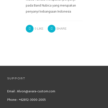
pada Band Nubica yang merupakan
penyanyi kebangsaan Indonesia
0
LIKE
SHARE
SUPPORT
Email : Alvon@avara-custom.com
Phone : +62812-3000-2005