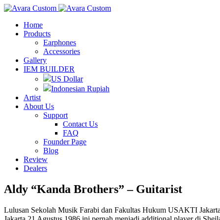
Home
Products
Earphones
Accessories
Gallery
IEM BUILDER
US Dollar
Indonesian Rupiah
Artist
About Us
Support
Contact Us
FAQ
Founder Page
Blog
Review
Dealers
Aldy “Kanda Brothers” – Guitarist
Lulusan Sekolah Musik Farabi dan Fakultas Hukum USAKTI Jakarta ini
Jakarta 21 Agustus 1986 ini pernah menjadi additional player di Shei