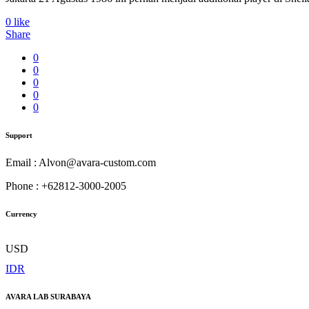
0
like
Share
0
0
0
0
0
Support
Email : Alvon@avara-custom.com
Phone : +62812-3000-2005
Currency
USD
IDR
AVARA LAB SURABAYA