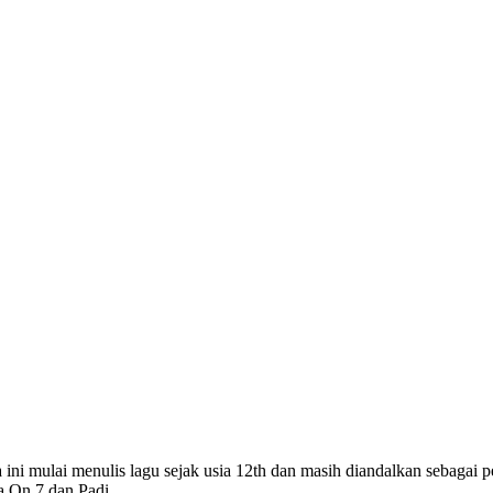
 mulai menulis lagu sejak usia 12th dan masih diandalkan sebagai pen
la On 7 dan Padi