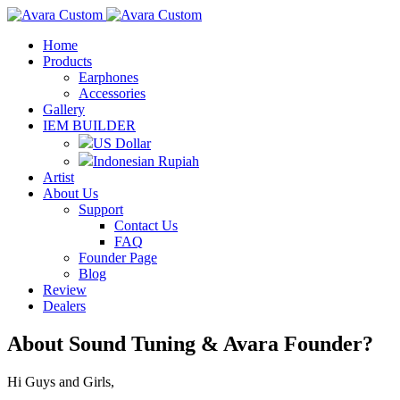
Home
Products
Earphones
Accessories
Gallery
IEM BUILDER
US Dollar
Indonesian Rupiah
Artist
About Us
Support
Contact Us
FAQ
Founder Page
Blog
Review
Dealers
About Sound Tuning & Avara Founder?
Hi Guys and Girls,