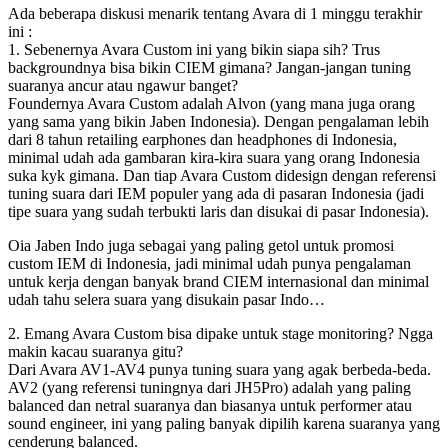
Ada beberapa diskusi menarik tentang Avara di 1 minggu terakhir
ini :
1. Sebenernya Avara Custom ini yang bikin siapa sih? Trus
backgroundnya bisa bikin CIEM gimana? Jangan-jangan tuning
suaranya ancur atau ngawur banget?
Foundernya Avara Custom adalah Alvon (yang mana juga orang
yang sama yang bikin Jaben Indonesia). Dengan pengalaman lebih
dari 8 tahun retailing earphones dan headphones di Indonesia,
minimal udah ada gambaran kira-kira suara yang orang Indonesia
suka kyk gimana. Dan tiap Avara Custom didesign dengan referensi
tuning suara dari IEM populer yang ada di pasaran Indonesia (jadi
tipe suara yang sudah terbukti laris dan disukai di pasar Indonesia).
Oia Jaben Indo juga sebagai yang paling getol untuk promosi
custom IEM di Indonesia, jadi minimal udah punya pengalaman
untuk kerja dengan banyak brand CIEM internasional dan minimal
udah tahu selera suara yang disukain pasar Indo…
2. Emang Avara Custom bisa dipake untuk stage monitoring? Ngga
makin kacau suaranya gitu?
Dari Avara AV1-AV4 punya tuning suara yang agak berbeda-beda.
AV2 (yang referensi tuningnya dari JH5Pro) adalah yang paling
balanced dan netral suaranya dan biasanya untuk performer atau
sound engineer, ini yang paling banyak dipilih karena suaranya yang
cenderung balanced.