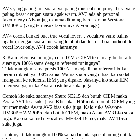
AV3 yang paling fun suaranya, paling musical dan punya bass yang
paling besar dengan suara agak warm. AV3 adalah personal
favouritenya Alvon juga karena dituning berdasarkan Westone
UM30Pro (yang termasuk favoritnya Alvon juga).
AV4 cocok banget buat true vocal lover….vocalnya yang paling
ngalun, dengan suara mid yang lembut dan lush….buat audiophile
vocal lover only, AV4 cocok harusnya.
3. Kalo referensi tuningnya dari IEM / CIEM ternama gitu, berarti
suaranya 100% sama dengan referensi tuningnya?
Tidak mungkin sama persis 100%….menjadikan referensi bukan
berarti dibuatnya 100% sama. Warna suara yang dihasilkan sudah
mengarah ke referensi IEM yang dipake, biasanya klo suka IEM
referensinya, maka Avara pasti bisa suka juga.
Contoh klo suka suaranya Shure SE215 dan butuh CIEM maka
Avara AV1 bisa suka juga. Klo suka JH5Pro dan butuh CIEM yang
murmer maka Avara AV2 bisa suka juga. Kalo suka Westone
UM30Pro/AM30Pro dan butuh CIEM, maka Avara AV3 bisa suka
juga. Kalo suka mid n vocalnya MH334 Demo, maka AV4 bisa
suka juga.
Tentunya tidak mungkin 100% sama dan ada special tuning untuk