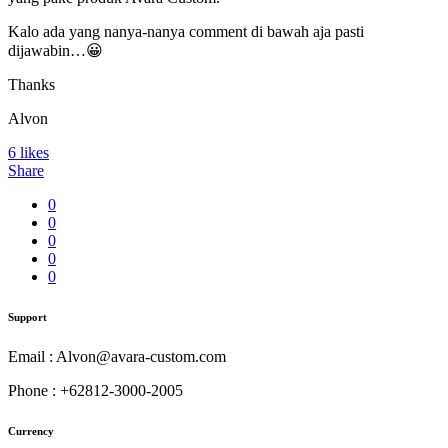
Kalo ada yang nanya-nanya comment di bawah aja pasti
dijawabin…
😀
Thanks
Alvon
6
likes
Share
0
0
0
0
0
Support
Email : Alvon@avara-custom.com
Phone : +62812-3000-2005
Currency