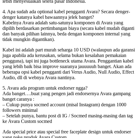
lebih menyesuaikan selera pasar Indonesia.
4. Apa sudah ada optional kabel pengganti Avara? Secara denger-
denger katanya kabel bawaannya jelek banget?
Kabelnya Avara adalah satu-satunya komponen di Avara yang
dipilih berdasarkan pertimbangan biaya (secara kabel mudah diganti
dan banyak pilihan lainnya, beda dengan komponen internal yang
tidak mungkin digantikan).
Kabel ini adalah part murah seharga 10 USD (walaupun ada garansi
juga apabila ada kerusakan, selama bukan kesalahan pemakaian
pengguna), tapi ini juga bottleneck utama Avara. Penggantian kabel
yang lebih baik bisa improve suaranya jauuuuuh banget. Akan ada
beberapa opsi kabel pengganti dari Verus Audio, Null Audio, Effect
Audio, dll di webnya Avara nantinya.
5. Avara ada program untuk endorser ngga?
Ada banget….buat yang pengen jadi endorsernya Avara gampang
banget caranya :
– Cukup punya socmed account (misal Instagram) dengan 1000
followers minimal
– Setelah punya, bantu post di IG / Socmed masing-masing dan tag
ke Avara Custom socmed
Ada special price atau special free faceplate design untuk endorser
yang pake produk Avara Custom.